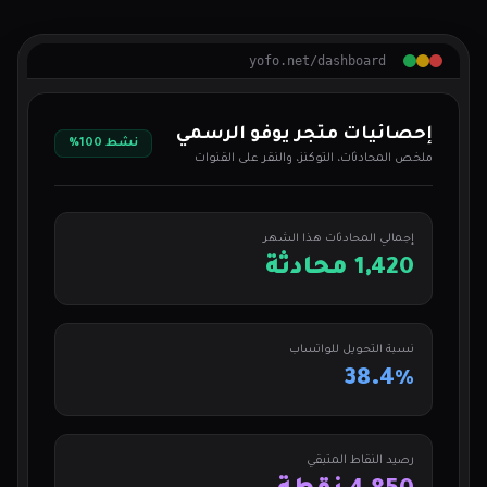
yofo.net/dashboard
إحصائيات متجر يوفو الرسمي
نشط 100%
ملخص المحادثات، التوكنز، والنقر على القنوات
إجمالي المحادثات هذا الشهر
1,420 محادثة
نسبة التحويل للواتساب
38.4%
رصيد النقاط المتبقي