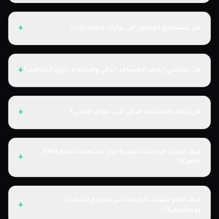
+
من يستطيع الوصول إلى بيانات المحادثات؟
+
هل يمكنني إيقاف المساعد الذكي والاكتفاء بأزرار التواصل؟
+
هل يتوفر المساعد الذكي على نطاق مجاني؟
كيف تعمل الإجابات الفورية دون استهلاك نقاط (FAQ
+
Cache)؟
كيف أقوم بتثبيت الويدجت في متجري (سلة، زد،
+
ووردبريس)؟