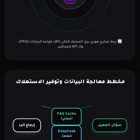
🔄 ربط مداري فوري بين المحرك الذكي (AI)، قواعد البيانات (FAQ)،
والـ API المباشر.
مخطط معالجة البيانات وتوفير الاستهلاك
FAQ Cache
(مجاني)
سؤال العميل
إرجاع الرد
DeepSeek
(نقاط)