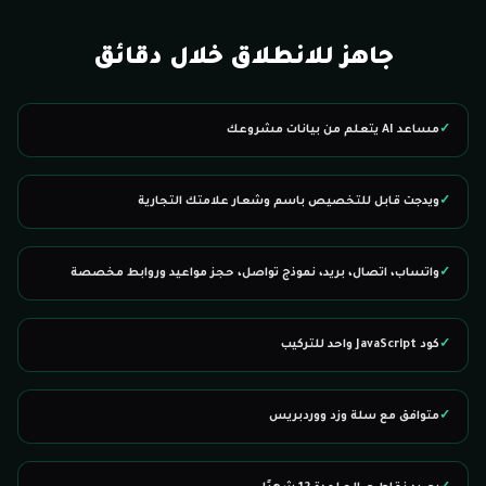
جاهز للانطلاق خلال دقائق
✓
مساعد AI يتعلم من بيانات مشروعك
✓
ويدجت قابل للتخصيص باسم وشعار علامتك التجارية
✓
واتساب، اتصال، بريد، نموذج تواصل، حجز مواعيد وروابط مخصصة
✓
كود JavaScript واحد للتركيب
✓
متوافق مع سلة وزد ووردبريس