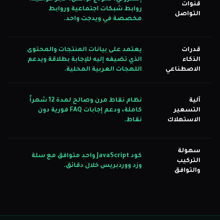
قنوات
روابط شبكات اجتماعية وروابط
التواصل
مخصصة في ويدجت واحد.
قدرات
يعتمد على بيانات المنتجات والمحتوى
الذكاء
الذي تضيفه إليه للإجابة بطلاقة ويدعم
الاصطناعي
اللهجات العربية المحلية.
آلية
نظام نقاط مرن وصالح لمدة 12 شهراً
التسعير
كاملة، ودعم إجابات FAQ فورية دون
الاستهلاك
نقاط.
سهولة
كود JavaScript واحد متوافق مع سلة
التركيب
وزد ووردبريس خلال دقائق.
والتوافق